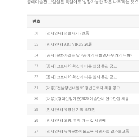
공예미술관 보임쉔은 독일어로 ‘성장가능한 작은 나무’라는 뜻으
번호
36
[전시안내] 생활자기 7인展
35
[전시안내] ART VIRUS 20展
34
[공지] 문화가있는 날 <공예의 재발견,나무와의 대화>
33
[공지] 코로나19 확산에 따른 연장 휴관 공고
32
[공지] 코로나19 확산에 따른 임시 휴관 공고
31
[채용] '전남청년내일로' 청년근로자 채용 공고
30
[채용] (경력인정기관)2020 예술단체 연수단원 채용
29
[전시안내] 유영선 기획 초대전
28
[전시안내] 오방, 함께 가는 길 세번째
27
[전시안내] 유아문화예술교육 지원사업 결과보고展