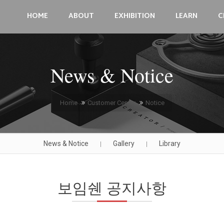
HOME
ABOUT
EXHIBITION
LEARN
C
News & Notice
Home
Customer Center
Notice
News & Notice
Gallery
Library
|
|
보임쉔 공지사항