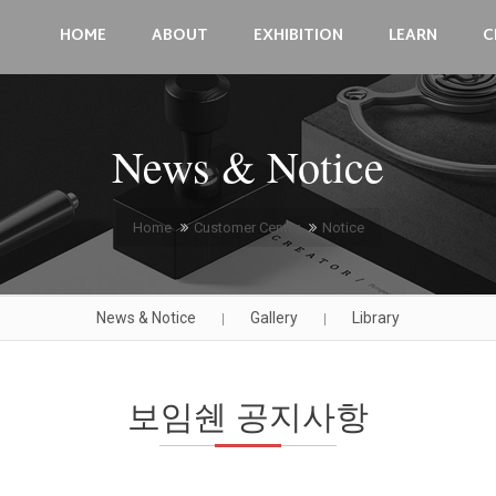
HOME
ABOUT
EXHIBITION
LEARN
C
News & Notice
Home
Customer Center
Notice
News & Notice
Gallery
Library
|
|
보임쉔 공지사항