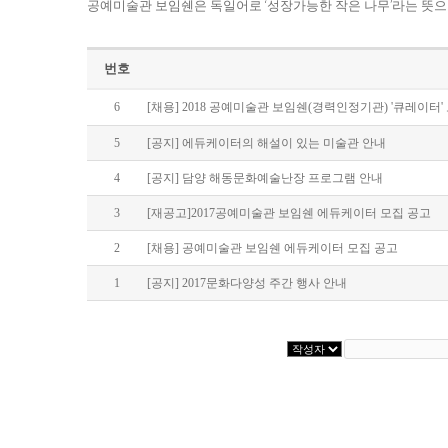
공예미술관 보임쉔은 독일어로 ‘성장가능한 작은 나무’라는 뜻으
번호
6
[채용] 2018 공예미술관 보임쉔(경력인정기관) '큐레이터'
5
[공지] 에듀케이터의 해설이 있는 미술관 안내
4
[공지] 담양 해동문화예술난장 프로그램 안내
3
[재공고]2017공예미술관 보임쉔 에듀케이터 모집 공고
2
[채용] 공예미술관 보임쉔 에듀케이터 모집 공고
1
[공지] 2017문화다양성 주간 행사 안내